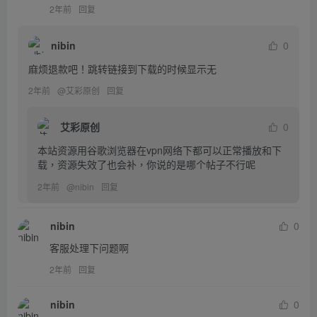
2年前
回复
nibin
0
麻烦退款吧！跳转链接到下载的时候显示无
2年前
@
艾彩原创
回复
艾彩原创
0
本站资源用谷歌浏览器在vpn网络下都可以正常播放和下
载，资源失效了也会补，你说的是哪个帖子不行呢
2年前
@
nibin
回复
nibin
0
客服处理下问题啊
2年前
回复
nibin
0