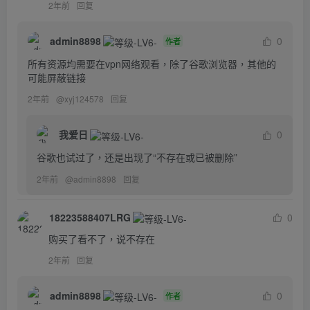
2年前
回复
admin8898
0
作者
所有资源均需要在vpn网络观看，除了谷歌浏览器，其他的
可能屏蔽链接
2年前
@
xyj124578
回复
我爱日
0
谷歌也试过了，还是出现了“不存在或已被删除”
2年前
@
admin8898
回复
18223588407LRG
0
购买了看不了，说不存在
2年前
回复
admin8898
0
作者