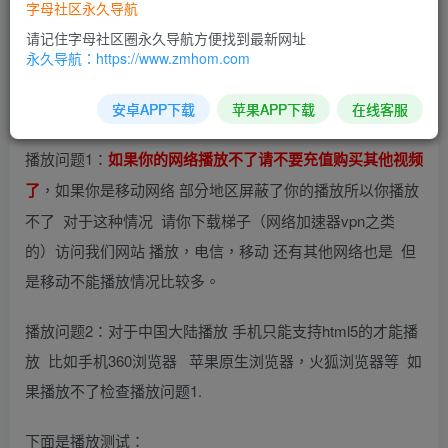
字母社区永久导航
免费试看区 不能播放请对照下面问题 如果还是不能播放请不
请记住字母社区圈永久导航方便找到最新网址
永久导航：https://www.zmhom.com
要充值
关于播放不了 一般是下面两个问题：
安卓APP下载
苹果APP下载
在线客服
播放问题1：
如果你的网络播放不了请不要充值购买其他视频
，如果你是移动网络 部分地区屏蔽了你的播放所以你播放
了
不了 对于这种情况 请你下载梯子（网络加速器vpn之类
的）访问我们网站 播放，电信，移动 还有其他网络也是 但
是移动不能播放情况比较多。
播放问题2：对于中国大陆播放 手机只能支持html5的才能播
放 比如手机360浏览器 苹果原生浏览器，火狐浏览器等 如
果播放不了检查播放问题1.
下面是播放测试：