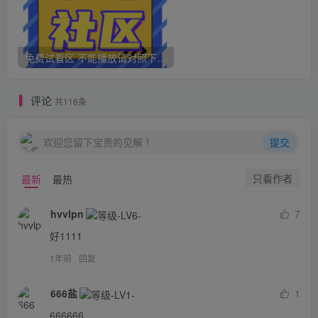
免费试看区 不能播放请对照下面问题 如果还是不能播放请不要充值
评论
共116条
欢迎您留下宝贵的见解！
提交
只看作者
最新
最热
hvvlpn
7
好1111
1年前
回复
666盐
1
666666