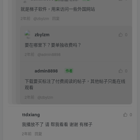
就是梯子软件，用来访问一些外国网站
2年前
@
zbylzm
回复
zbylzm
0
要在哪里下？要单独收费吗？
2年前
@
admin8898
admin8898
0
作者
下载要买标注了付费阅读的帖子，其他帖子只能在线
观看
2年前
@
zbylzm
ttdxiang
0
我播放不了 请 帮我看看 谢谢 有梯子
2年前
回复