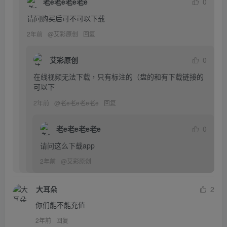
老e老e老e老e
0
请问购买后可不可以下载
2年前
@
艾彩原创
回复
艾彩原创
0
在线视频无法下载，只有标注的（盘的和有下载链接的
可以下
2年前
@
老e老e老e老e
回复
老e老e老e老e
0
请问这么下载app
2年前
@
艾彩原创
大耳朵
2
你们能不能充值
2年前
回复