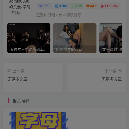
8653
3702
235
441
1152W+
这家伙很懒，什么都没有写...
五位女王帮助M完成愿望
暗黑魔女的戏谑
上一篇
下一篇
无更多文章
无更多文章
相关推荐