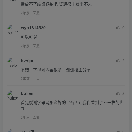
播放不了麻烦退款吧 资源都卡着出不来
2年前
回复
wyh1314520
0
可以可以
2年前
回复
hvvlpn
2
不错！字母网内容很多！谢谢楼主分享
2年前
回复
bulien
2
首先感谢字母网那么好的平台！让我们看到了不一样的世
界！
2年前
回复
1111万
0