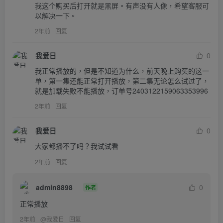
我这个购买后打开就是黑屏。有声没有人像，希望客服可
以解决一下。
2年前
回复
我爱日
0
我正常播放的，但是不知道为什么，前天晚上购买的这一
单，第一集还能正常打开播放，第二集无论怎么试过了，
就是加载失败不能播放，订单号2403122159063353996
2年前
回复
我爱日
0
大家都播不了吗？我试试看
2年前
回复
admin8898
0
作者
正常播放
2年前
@
我爱日
回复