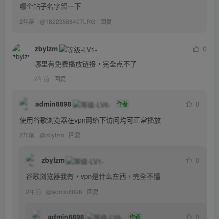
哪个帖子名字留一下
2年前
@
18223588407LRG
回复
zbylzm
0
哪里有免费播放链接，完全点不了
2年前
回复
admin8898
0
作者
使用谷歌浏览器在vpn网络下访问均可正常播放
2年前
@
zbylzm
回复
zbylzm
0
谷歌浏览器我有，vpn是什么东西，完全不懂
2年前
@
admin8898
回复
admin8898
0
作者