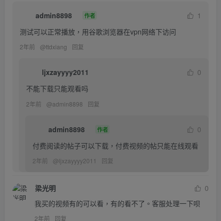
admin8898
1
作者
测试可以正常播放，用谷歌浏览器在vpn网络下访问
2年前
@
ttdxiang
回复
ljxzayyyy2011
0
不能下载只能观看吗
2年前
@
admin8898
回复
admin8898
0
作者
付费阅读的帖子可以下载，付费视频的帖只能在线观看
2年前
@
ljxzayyyy2011
回复
梁光明
0
我买的视频有的可以看，有的看不了。客服处理一下呗
2年前
回复