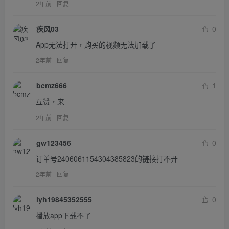
2年前
回复
疾风03
0
App无法打开，购买的视频无法加载了
2年前
回复
bcmz666
1
互赞，来
2年前
回复
gw123456
0
订单号2406061154304385823的链接打不开
2年前
回复
lyh19845352555
0
播放app下载不了