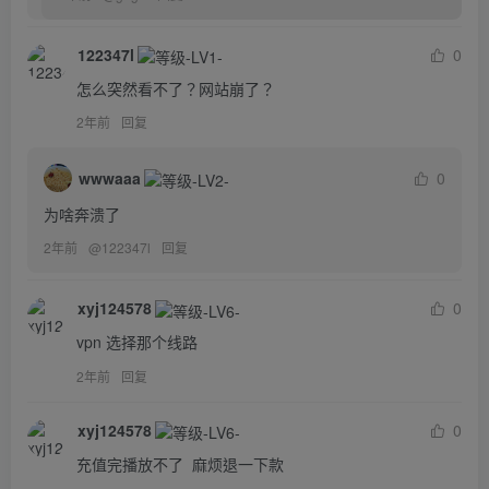
122347l
0
怎么突然看不了？网站崩了？
2年前
回复
wwwaaa
0
为啥奔溃了
2年前
@
122347l
回复
xyj124578
0
vpn 选择那个线路
2年前
回复
xyj124578
0
充值完播放不了  麻烦退一下款