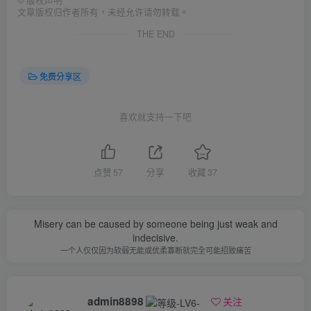
©
版权声明
文章版权归作者所有，未经允许请勿转载。
THE END
免费分享区
喜欢就支持一下吧
点赞
57
分享
收藏
37
Misery can be caused by someone being just weak and
indecisive.
一个人仅仅因为软弱无能或优柔寡断就完全可能招致痛苦
admin8898
关注