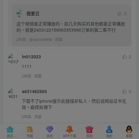
我爱日
0
这个视频是正常播放的，前几天购买的其他都是正常播放
的，就是2403122159063353996订单的第二集不行
2年前
@
admin8898
回复
ln012023
2
1111
2年前
回复
a631462503
0
下载不了iphone提示此链接非私人，然后说网站证书无
效，麻烦处理下
2年前
回复
yyyyy
1
首页
充值
会员
APP下载
签到
我的
客服