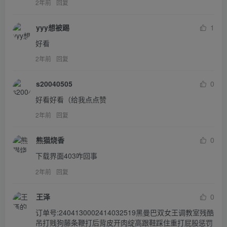
2年前
回复
yyy想被踢
1
好看
2年前
回复
s20040505
0
好看好看（给我点点赞
2年前
回复
熊猫烧香
0
下载界面403咋回事
2年前
回复
王泽
0
订单号:2404130002414032519黑曼巴双女王调教室残酷
吊打贱狗藤条鞭打后背皮开肉绽高跟鞋踩住重打屁股惩罚