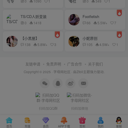
0
1090
1
0
349
1
TS/CD人妖变装
Footfetish
0
1418
66
5.5W+
7
【小黑屋】
小妮原创
138
5.8W+
3
105
4.5W+
1
友链申请
免责声明
广告合作
关于我们
Copyright © 2025 ·
字母网社区
· 由
Zibll主题
强力驱动.
扫码加QQ群
扫码加微信
首页
充值
会员
APP下载
签到
我的
客服